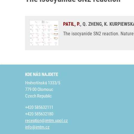
PATIL, P.
, Q. ZHENG, K. KURPIEWSK
The isocyanide SN2 reaction. Natur
KDE NÁS NAJDETE
Hněvotínská 1333/5
779 00 Olomouc
Czech Republic
+420 585632111
+420 585632180
reception@imtm.upol.cz
info@imtm.cz