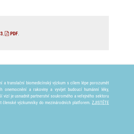
93
,
PDF
.
ní a translační biomedicínský výzkum s cílem lépe porozumět
ích onemocnění a rakoviny a vyvíjet budoucí humánní léky,
ší vizí je usnadnit partnerství soukromého a veřejného sektoru
at členské výzkumníky do mezinárodních platforem.
ZJISTĚTE