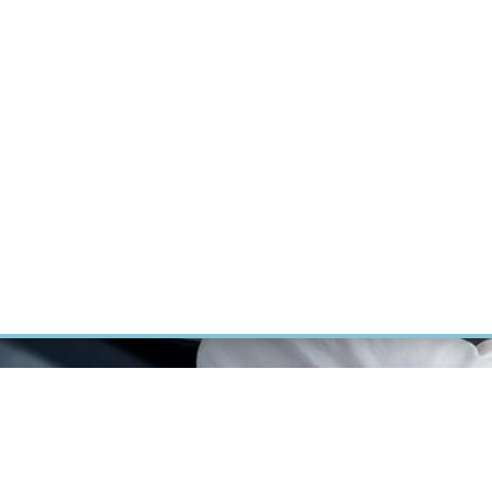
ÝZKUM RAKOVINY
INTRANET
PŘIHLÁSIT SE
CZECH
Výzkum
Kariéra
Kontakt
E-shop