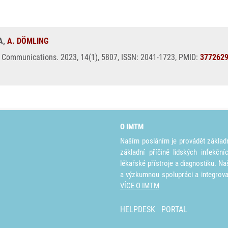
A,
A. DÖMLING
e Communications. 2023, 14(1), 5807, ISSN: 2041-1723, PMID:
377262
O IMTM
Naším posláním je provádět základ
základní příčině lidských infekčn
lékařské přístroje a diagnostiku. Na
a výzkumnou spolupráci a integrov
VÍCE O IMTM
HELPDESK
PORTAL