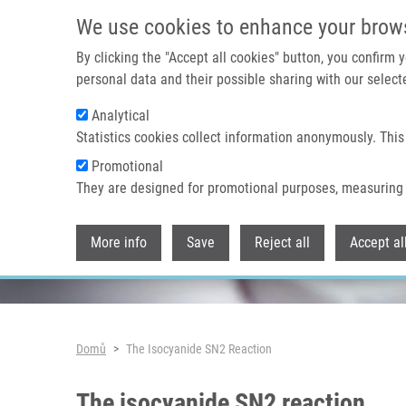
Přejít k hlavnímu obsahu
We use cookies to enhance your brow
By clicking the "Accept all cookies" button, you confirm
personal data and their possible sharing with our selecte
Analytical
Header image
Statistics cookies collect information anonymously. This
Promotional
They are designed for promotional purposes, measuring 
More info
Save
Reject all
Accept al
Drobečková navigace
Domů
The Isocyanide SN2 Reaction
The isocyanide SN2 reaction