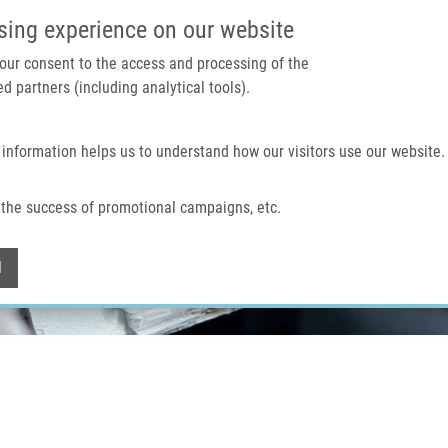
IMTM PORTÁL
PODPOŘTE V
sing experience on our website
 your consent to the access and processing of the
d partners (including analytical tools).
Domů
O nás
Technologie a služby
 information helps us to understand how our visitors use our website.
the success of promotional campaigns, etc.
Withdraw consent
l