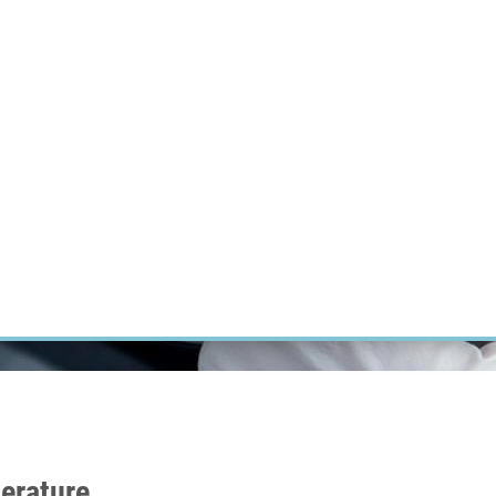
ÝZKUM RAKOVINY
INTRANET
PŘIHLÁSIT SE
CZECH
Výzkum
Kariéra
Kontakt
E-shop
erature