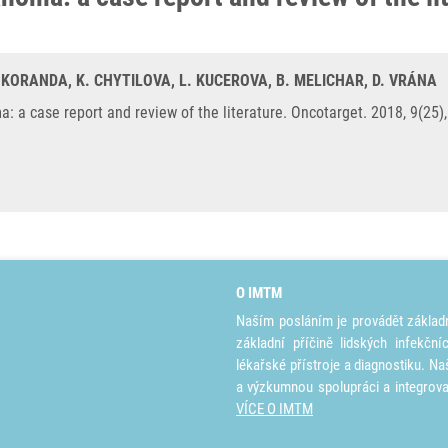
 KORANDA, K. CHYTILOVA, L. KUCEROVA, B. MELICHAR, D. VRÁNA
a case report and review of the literature. Oncotarget. 2018, 9(25
O IMTM
Naším posláním je provádět základ
základní příčině lidských infekčn
lékařské přístroje a diagnostiku. Na
a výzkumnou spolupráci a integrov
VÍCE O IMTM