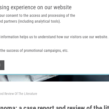
IMTM PORTÁL
PODPOŘTE V
sing experience on our website
 your consent to the access and processing of the
d partners (including analytical tools).
Domů
O nás
Technologie a služby
 information helps us to understand how our visitors use our website.
the success of promotional campaigns, etc.
Withdraw consent
l
d Review Of The Literature
ma: a case report and review of the lit