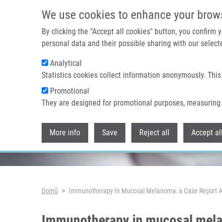
Přejít k hlavnímu obsahu
We use cookies to enhance your brow
By clicking the "Accept all cookies" button, you confirm
personal data and their possible sharing with our selecte
Analytical
Header image
Statistics cookies collect information anonymously. This
Promotional
They are designed for promotional purposes, measuring 
More info
Save
Reject all
Accept al
Drobečková navigace
Domů
Immunotherapy In Mucosal Melanoma: a Case Report An
Immunotherapy in mucosal melano