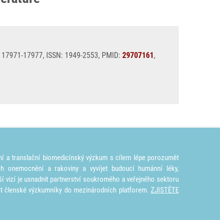
), 17971-17977, ISSN: 1949-2553, PMID:
29707161
,
ní a translační biomedicínský výzkum s cílem lépe porozumět
ích onemocnění a rakoviny a vyvíjet budoucí humánní léky,
ší vizí je usnadnit partnerství soukromého a veřejného sektoru
at členské výzkumníky do mezinárodních platforem.
ZJISTĚTE