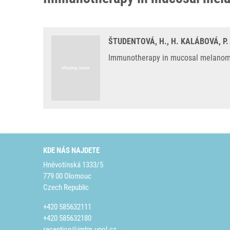
ŠTUDENTOVÁ, H., H. KALÁBOVÁ, P.
Immunotherapy in mucosal melanoma: 
KDE NÁS NAJDETE
Hněvotínská 1333/5
779 00 Olomouc
Czech Republic
+420 585632111
+420 585632180
reception@imtm.upol.cz