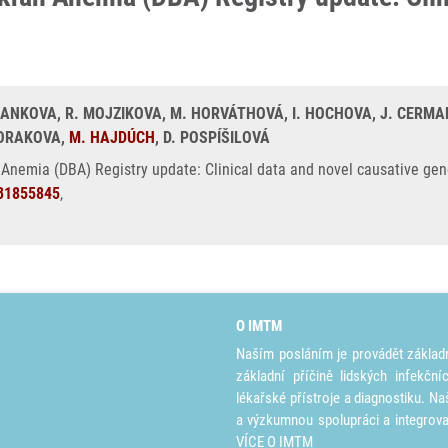
RBANKOVA, R. MOJZIKOVA, M. HORVÁTHOVÁ, I. HOCHOVA, J. CERMAK
HORAKOVA,
M. HAJDÚCH
, D. POSPÍŠILOVÁ
nemia (DBA) Registry update: Clinical data and novel causative genet
31855845
,
O IMTM
Naším posláním je provádět základ
základní příčině lidských infekčn
lékařské přístroje a diagnostiku. Na
a výzkumnou spolupráci a integrov
VÍCE O IMTM