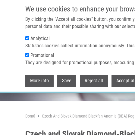
Přejít k hlavnímu obsahu
We use cookies to enhance your brow
By clicking the "Accept all cookies" button, you confirm
personal data and their possible sharing with our selecte
Analytical
Header image
Statistics cookies collect information anonymously. This
Promotional
They are designed for promotional purposes, measuring 
More info
Save
Reject all
Accept al
Drobečková navigace
Domů
Czech And Slovak Diamond-Blackfan Anemia (DBA) Regist
Czech and Slovak Diamond-Blackf