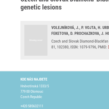
genetic lesions
VOLEJNÍKOVÁ, J., P. VOJTA, H. U
FEKETOVA, D. PROCHAZKOVA, J. 
Czech and Slovak Diamond-Blackfan A
81, 102380, ISSN: 1079-9796, PMID:
KDE NÁS NAJDETE
Hněvotínská 1333/5
779 00 Olomouc
Czech Republic
+420 585632111