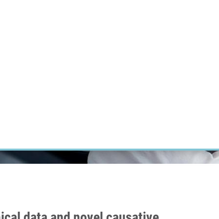
ÝZKUM RAKOVINY
INTRANET
PŘIHLÁSIT SE
CZECH
Výzkum
Kariéra
Kontakt
E-shop
cal data and novel causative