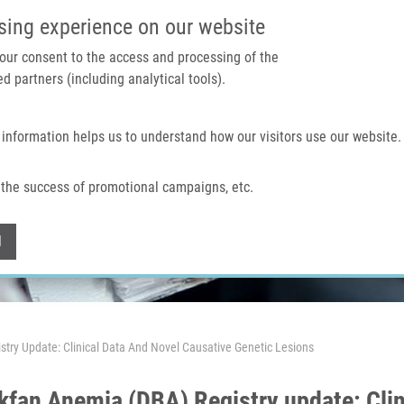
IMTM PORTÁL
PODPOŘTE V
sing experience on our website
 your consent to the access and processing of the
d partners (including analytical tools).
Domů
O nás
Technologie a služby
 information helps us to understand how our visitors use our website.
the success of promotional campaigns, etc.
Withdraw consent
l
ry Update: Clinical Data And Novel Causative Genetic Lesions
an Anemia (DBA) Registry update: Clini