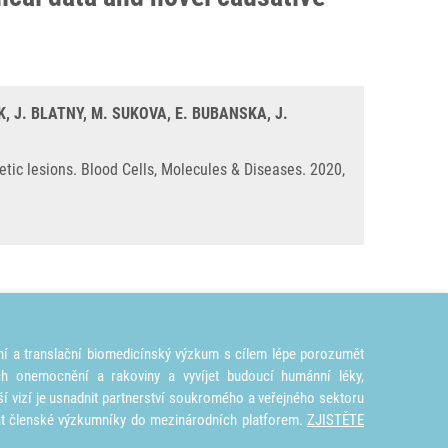
, J. BLATNY, M. SUKOVA, E. BUBANSKA, J.
ic lesions. Blood Cells, Molecules & Diseases. 2020,
ní a translační biomedicínský výzkum s cílem lépe porozumět
ích onemocnění a rakoviny a vyvíjet budoucí humánní léky,
ší vizí je usnadnit partnerství soukromého a veřejného sektoru
at členské výzkumníky do mezinárodních platforem.
ZJISTĚTE