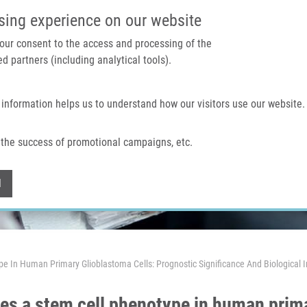
IMTM PORTÁL
PODPOŘTE V
sing experience on our website
 your consent to the access and processing of the
d partners (including analytical tools).
Domů
O nás
Technologie a služby
 information helps us to understand how our visitors use our website.
the success of promotional campaigns, etc.
Withdraw consent
l
pe In Human Primary Glioblastoma Cells: Prognostic Significance And Biological 
es a stem cell phenotype in human prima