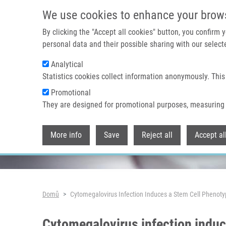
Přejít k hlavnímu obsahu
We use cookies to enhance your brow
By clicking the "Accept all cookies" button, you confirm
personal data and their possible sharing with our selecte
Analytical
Header image
Statistics cookies collect information anonymously. This
Promotional
They are designed for promotional purposes, measuring 
More info
Save
Reject all
Accept al
Drobečková navigace
Domů
Cytomegalovirus Infection Induces a Stem Cell Phenoty
Cytomegalovirus infection induc