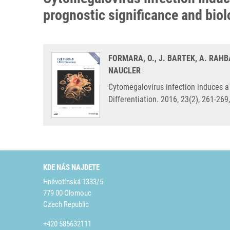
prognostic significance and biol
FORMARA, O., J. BARTEK, A. RAHBA
NAUCLER
Cytomegalovirus infection induces a 
Differentiation. 2016, 23(2), 261-26
KDE NÁS NAJDETE
Hněvotínská 1333/5
779 00 Olomouc
Czech Republic
+420 585632111