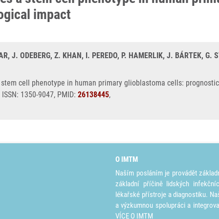
ogical impact
R, J. ODEBERG, Z. KHAN, I. PEREDO, P. HAMERLIK, J. BÁRTEK, G.
stem cell phenotype in human primary glioblastoma cells: prognostic 
9, ISSN: 1350-9047, PMID:
26138445
,
O IMTM
Naším posláním je provádět základ
základní příčině lidských infekčn
lékařské přístroje a diagnostiku. Na
a výzkumnou spolupráci a integrov
VÍCE O IMTM