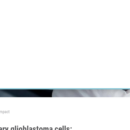
ÝZKUM RAKOVINY
INTRANET
PŘIHLÁSIT SE
CZECH
Výzkum
Kariéra
Kontakt
E-shop
Impact
ry glioblastoma cells: