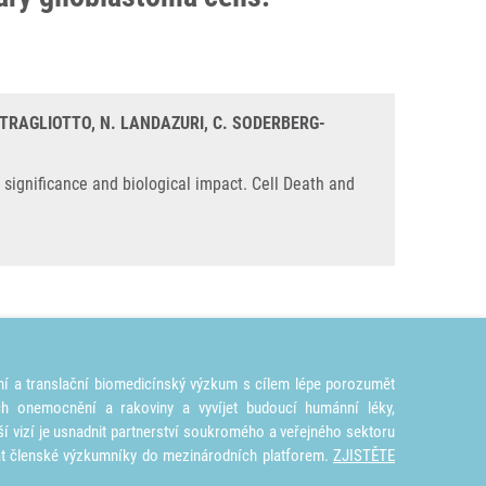
 STRAGLIOTTO, N. LANDAZURI, C. SODERBERG-
significance and biological impact. Cell Death and
ní a translační biomedicínský výzkum s cílem lépe porozumět
ích onemocnění a rakoviny a vyvíjet budoucí humánní léky,
ší vizí je usnadnit partnerství soukromého a veřejného sektoru
at členské výzkumníky do mezinárodních platforem.
ZJISTĚTE