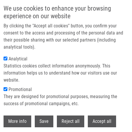
Přejít k hlavnímu obsahu
We use cookies to enhance your browsing
experience on our website
Header image
By clicking the "Accept all cookies" button, you confirm your
consent to the access and processing of the personal data and
their possible sharing with our selected partners (including
analytical tools).
Analytical
Statistics cookies collect information anonymously. This
information helps us to understand how our visitors use our
website.
Drobečková navigace
Promotional
Domů
They are designed for promotional purposes, measuring the
Cranberry Intervention In Patients With Prostate Cancer Prior To Radical
Prostatectomy. Clinical, Pathological And Laboratory Findings
success of promotional campaigns, etc.
Withdr
Cranberry intervention in patients
More info
Save
Reject all
Accept all
with prostate cancer prior to radical