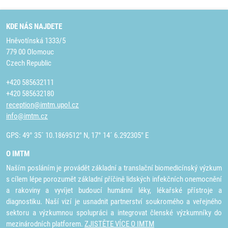
KDE NÁS NAJDETE
Hněvotínská 1333/5
779 00 Olomouc
Czech Republic
+420 585632111
+420 585632180
reception@imtm.upol.cz
info@imtm.cz
GPS: 49° 35´ 10.1869512" N, 17° 14´ 6.292305" E
O IMTM
Naším posláním je provádět základní a translační biomedicínský výzkum
s cílem lépe porozumět základní příčině lidských infekčních onemocnění
a rakoviny a vyvíjet budoucí humánní léky, lékařské přístroje a
diagnostiku. Naší vizí je usnadnit partnerství soukromého a veřejného
sektoru a výzkumnou spolupráci a integrovat členské výzkumníky do
mezinárodních platforem.
ZJISTĚTE VÍCE O IMTM