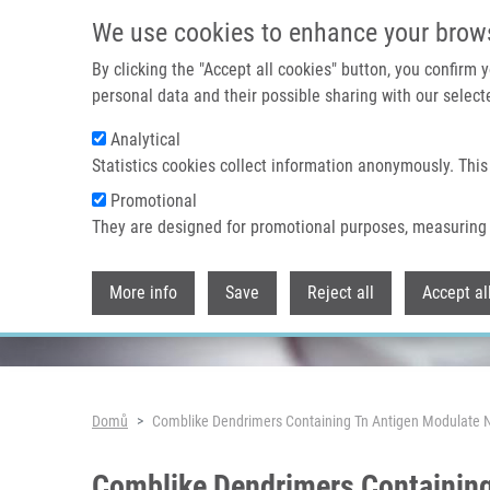
Přejít k hlavnímu obsahu
We use cookies to enhance your brow
By clicking the "Accept all cookies" button, you confirm
personal data and their possible sharing with our selecte
Analytical
Header image
Statistics cookies collect information anonymously. This
Promotional
They are designed for promotional purposes, measuring 
More info
Save
Reject all
Accept al
Drobečková navigace
Domů
Comblike Dendrimers Containing Tn Antigen Modulate Nat
Comblike Dendrimers Containing 