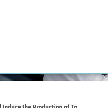
ÝZKUM RAKOVINY
INTRANET
PŘIHLÁSIT SE
CZECH
Výzkum
Kariéra
Kontakt
E-shop
 Induce the Production of Tn