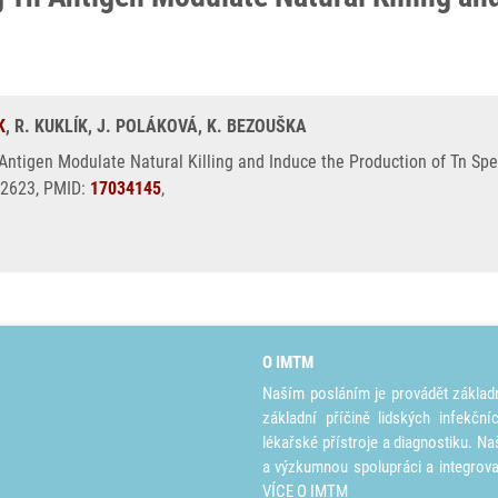
K
, R. KUKLÍK, J. POLÁKOVÁ, K. BEZOUŠKA
ntigen Modulate Natural Killing and Induce the Production of Tn Spec
-2623, PMID:
17034145
,
O IMTM
Naším posláním je provádět základ
základní příčině lidských infekčn
lékařské přístroje a diagnostiku. Na
a výzkumnou spolupráci a integrov
VÍCE O IMTM