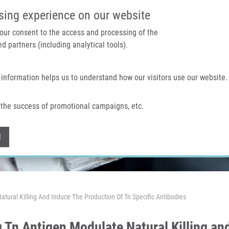
IMTM PORTÁL
PODPOŘTE V
sing experience on our website
 your consent to the access and processing of the
d partners (including analytical tools).
Domů
O nás
Technologie a služby
 information helps us to understand how our visitors use our website.
the success of promotional campaigns, etc.
Withdraw consent
l
ural Killing And Induce The Production Of Tn Specific Antibodies
Tn Antigen Modulate Natural Killing and