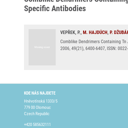
Specific Antibodies
VEPŘEK, P.,
M. HAJDÚCH
,
P. DŽUBÁ
Comblike Dendrimers Containing Tn A
2006, 49(21), 6400-6407, ISSN: 0022
KDE NÁS NAJDETE
Hněvotínská 1333/5
779 00 Olomouc
Czech Republic
+420 585632111