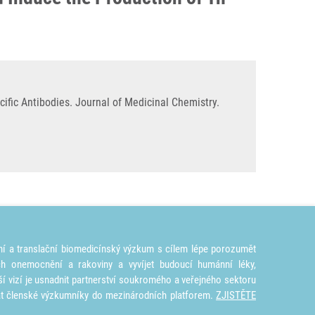
ific Antibodies. Journal of Medicinal Chemistry.
ní a translační biomedicínský výzkum s cílem lépe porozumět
ích onemocnění a rakoviny a vyvíjet budoucí humánní léky,
ší vizí je usnadnit partnerství soukromého a veřejného sektoru
at členské výzkumníky do mezinárodních platforem.
ZJISTĚTE