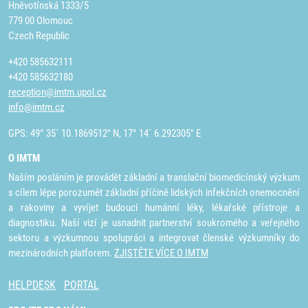
Hněvotínská 1333/5
779 00 Olomouc
Czech Republic
+420 585632111
+420 585632180
reception@imtm.upol.cz
info@imtm.cz
GPS: 49° 35´ 10.1869512" N, 17° 14´ 6.292305" E
O IMTM
Naším posláním je provádět základní a translační biomedicínský výzkum
s cílem lépe porozumět základní příčině lidských infekčních onemocnění
a rakoviny a vyvíjet budoucí humánní léky, lékařské přístroje a
diagnostiku. Naší vizí je usnadnit partnerství soukromého a veřejného
sektoru a výzkumnou spolupráci a integrovat členské výzkumníky do
mezinárodních platforem.
ZJISTĚTE VÍCE O IMTM
HELPDESK
PORTAL