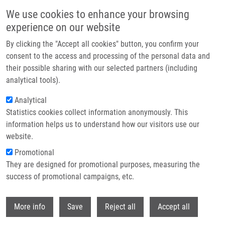
Přejít k hlavnímu obsahu
We use cookies to enhance your browsing
experience on our website
Header image
By clicking the "Accept all cookies" button, you confirm your
consent to the access and processing of the personal data and
their possible sharing with our selected partners (including
analytical tools).
Analytical
Statistics cookies collect information anonymously. This
information helps us to understand how our visitors use our
website.
Drobečková navigace
Promotional
Domů
They are designed for promotional purposes, measuring the
Cartography Of Pathway Signal Perturbations Identifies Distinct
Molecular Pathomechanisms In Malignant And Chronic Lung Diseases
success of promotional campaigns, etc.
Withdr
Cartography of Pathway Signal
More info
Save
Reject all
Accept all
Perturbations Identifies Distinct