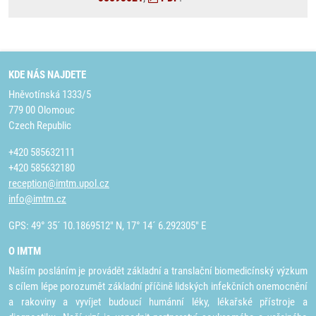
KDE NÁS NAJDETE
Hněvotínská 1333/5
779 00 Olomouc
Czech Republic
+420 585632111
+420 585632180
reception@imtm.upol.cz
info@imtm.cz
GPS: 49° 35´ 10.1869512" N, 17° 14´ 6.292305" E
O IMTM
Naším posláním je provádět základní a translační biomedicínský výzkum
s cílem lépe porozumět základní příčině lidských infekčních onemocnění
a rakoviny a vyvíjet budoucí humánní léky, lékařské přístroje a