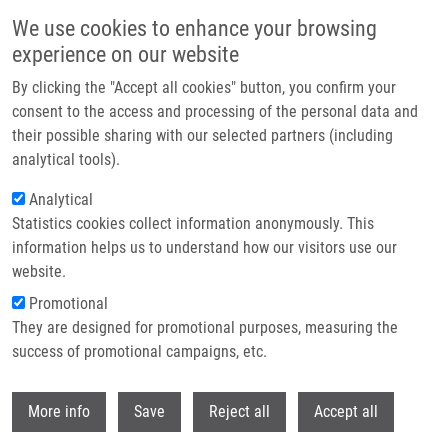
Přejít k hlavnímu obsahu
We use cookies to enhance your browsing
experience on our website
Header image
By clicking the "Accept all cookies" button, you confirm your
consent to the access and processing of the personal data and
their possible sharing with our selected partners (including
analytical tools).
Analytical
Statistics cookies collect information anonymously. This
information helps us to understand how our visitors use our
website.
Drobečková navigace
Promotional
Domů
They are designed for promotional purposes, measuring the
C2-Symmetrical Terphenyl Derivatives As Small Molecule Inhibitors Of
Programmed Cell Death 1/Programmed Death Ligand 1 Protein-Protein
success of promotional campaigns, etc.
Interaction
Withdr
More info
Save
Reject all
Accept all
C2-Symmetrical Terphenyl