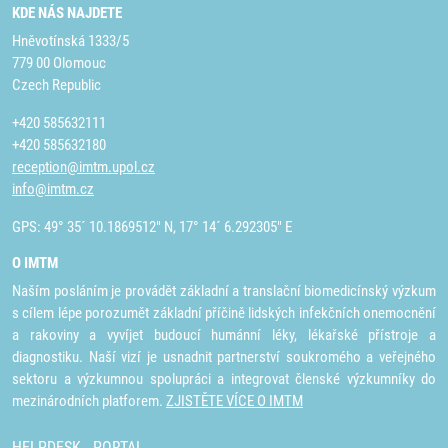
KDE NÁS NAJDETE
Hněvotínská 1333/5
779 00 Olomouc
Czech Republic
+420 585632111
+420 585632180
reception@imtm.upol.cz
info@imtm.cz
GPS: 49° 35´ 10.1869512" N, 17° 14´ 6.292305" E
O IMTM
Naším posláním je provádět základní a translační biomedicínský výzkum
s cílem lépe porozumět základní příčině lidských infekčních onemocnění
a rakoviny a vyvíjet budoucí humánní léky, lékařské přístroje a
diagnostiku. Naší vizí je usnadnit partnerství soukromého a veřejného
sektoru a výzkumnou spolupráci a integrovat členské výzkumníky do
mezinárodních platforem.
ZJISTĚTE VÍCE O IMTM
HELPDESK
PORTAL