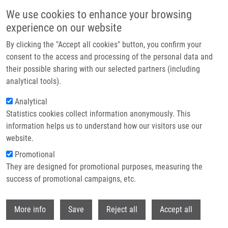
Přejít k hlavnímu obsahu
We use cookies to enhance your browsing
experience on our website
Header image
By clicking the "Accept all cookies" button, you confirm your
consent to the access and processing of the personal data and
their possible sharing with our selected partners (including
analytical tools).
Analytical
Statistics cookies collect information anonymously. This
information helps us to understand how our visitors use our
website.
Drobečková navigace
Promotional
Domů
They are designed for promotional purposes, measuring the
Analysis Of ERBB2 And TOP2A Gene Status Using Fluorescence In Situ
Hybridization Versus Immunohistochemistry In Localized Breast Cancer
success of promotional campaigns, etc.
Withdr
Analysis of ERBB2 and TOP2A gene
More info
Save
Reject all
Accept all
status using fluorescence in situ