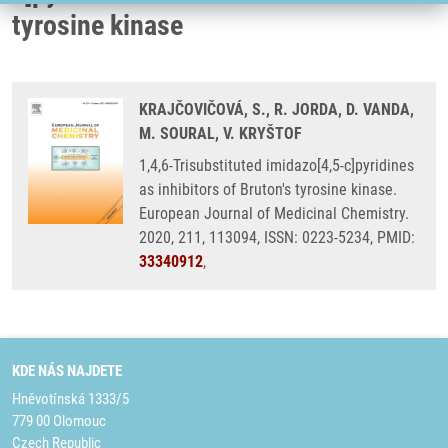
tyrosine kinase
KRAJČOVIČOVÁ, S., R. JORDA, D. VANDA,
M. SOURAL, V. KRYŠTOF
1,4,6-Trisubstituted imidazo[4,5-c]pyridines
as inhibitors of Bruton's tyrosine kinase.
European Journal of Medicinal Chemistry.
2020, 211, 113094, ISSN: 0223-5234, PMID:
33340912
,
KDE NÁS NAJDETE
Hněvotínská 1333/5
779 00 Olomouc
Czech Republic