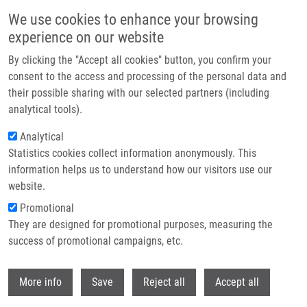
Přejít k hlavnímu obsahu
We use cookies to enhance your browsing
experience on our website
Header image
By clicking the "Accept all cookies" button, you confirm your
consent to the access and processing of the personal data and
their possible sharing with our selected partners (including
analytical tools).
Analytical
Statistics cookies collect information anonymously. This
information helps us to understand how our visitors use our
website.
Drobečková navigace
Promotional
Domů
They are designed for promotional purposes, measuring the
1,4,6-Trisubstituted Imidazo[4,5-c]pyridines As Inhibitors Of Bruton's
Tyrosine Kinase
success of promotional campaigns, etc.
Withdr
1,4,6-Trisubstituted imidazo[4,5-
More info
Save
Reject all
Accept all
c]pyridines as inhibitors of Bruton's