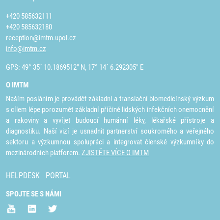
+420 585632111
+420 585632180
reception@imtm.upol.cz
info@imtm.cz
GPS: 49° 35´ 10.1869512" N, 17° 14´ 6.292305" E
O IMTM
Naším posláním je provádět základní a translační biomedicínský výzkum
s cílem lépe porozumět základní příčině lidských infekčních onemocnění
a rakoviny a vyvíjet budoucí humánní léky, lékařské přístroje a
diagnostiku. Naší vizí je usnadnit partnerství soukromého a veřejného
sektoru a výzkumnou spolupráci a integrovat členské výzkumníky do
mezinárodních platforem.
ZJISTĚTE VÍCE O IMTM
HELPDESK
PORTAL
SPOJTE SE S NÁMI