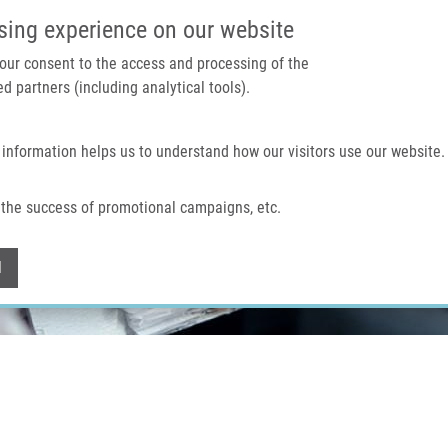
IMTM PORTÁL
PODPOŘTE V
sing experience on our website
 your consent to the access and processing of the
d partners (including analytical tools).
Domů
O nás
Technologie a služby
 information helps us to understand how our visitors use our website.
the success of promotional campaigns, etc.
Withdraw consent
l