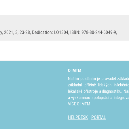
ity, 2021, 3, 23-28, Dedication: LO1304, ISBN: 978-80-244-6049-9,
O IMTM
Naším posláním je provádět základ
základní příčině lidských infekčn
lékařské přístroje a diagnostiku. Na
a výzkumnou spolupráci a integrov
VÍCE O IMTM
HELPDESK
PORTAL