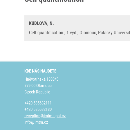
KUDLOVÁ, N.
Cell quantification , 1.vyd., Olomouc, Palacky Univers
KDE NÁS NAJDETE
Hněvotínská 1333/5
779 00 Olomouc
Czech Republic
+420 585632111
+420 585632180
reception@imtm.upol.cz
info@imtm.cz