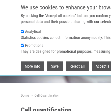
Přejít k hlavnímu obsahu
We use cookies to enhance your brow
By clicking the "Accept all cookies" button, you confirm
personal data and their possible sharing with our selecte
Analytical
Header image
Statistics cookies collect information anonymously. This
Promotional
They are designed for promotional purposes, measuring 
More info
Save
Reject all
Accept al
Drobečková navigace
Domů
Cell Quantification
Cell quantification