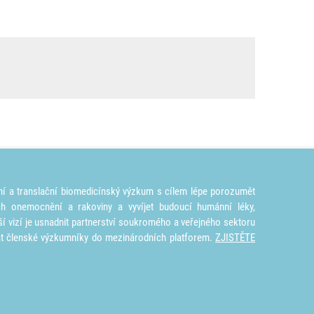
ní a translační biomedicínský výzkum s cílem lépe porozumět
ích onemocnění a rakoviny a vyvíjet budoucí humánní léky,
ší vizí je usnadnit partnerství soukromého a veřejného sektoru
at členské výzkumníky do mezinárodních platforem.
ZJISTĚTE