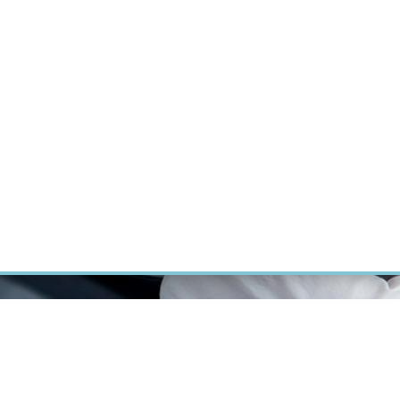
ÝZKUM RAKOVINY
INTRANET
PŘIHLÁSIT SE
CZECH
Výzkum
Kariéra
Kontakt
E-shop