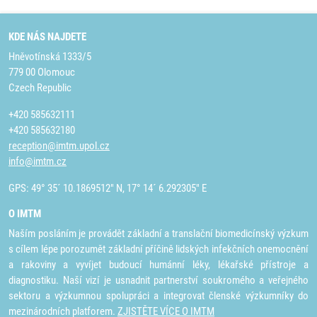
KDE NÁS NAJDETE
Hněvotínská 1333/5
779 00 Olomouc
Czech Republic
+420 585632111
+420 585632180
reception@imtm.upol.cz
info@imtm.cz
GPS: 49° 35´ 10.1869512" N, 17° 14´ 6.292305" E
O IMTM
Naším posláním je provádět základní a translační biomedicínský výzkum
s cílem lépe porozumět základní příčině lidských infekčních onemocnění
a rakoviny a vyvíjet budoucí humánní léky, lékařské přístroje a
diagnostiku. Naší vizí je usnadnit partnerství soukromého a veřejného
sektoru a výzkumnou spolupráci a integrovat členské výzkumníky do
mezinárodních platforem.
ZJISTĚTE VÍCE O IMTM