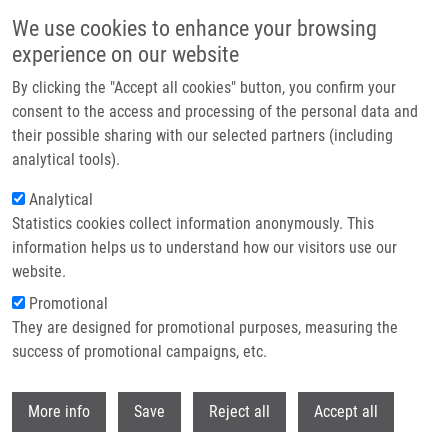
Přejít k hlavnímu obsahu
We use cookies to enhance your browsing
experience on our website
Header image
By clicking the "Accept all cookies" button, you confirm your
consent to the access and processing of the personal data and
their possible sharing with our selected partners (including
analytical tools).
Analytical
Statistics cookies collect information anonymously. This
information helps us to understand how our visitors use our
website.
Drobečková navigace
Promotional
Domů
They are designed for promotional purposes, measuring the
TOPBP1 Regulates RAD51 Phosphorylation And Chromatin Loading And
Determines PARP Inhibitor Sensitivity
success of promotional campaigns, etc.
Withdr
TOPBP1 regulates RAD51
More info
Save
Reject all
Accept all
phosphorylation and chromatin