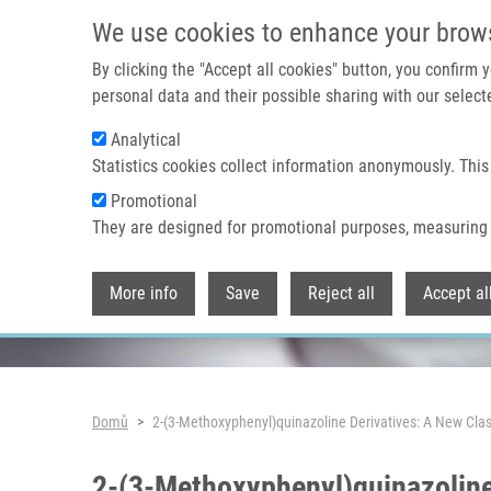
Přejít k hlavnímu obsahu
We use cookies to enhance your brow
By clicking the "Accept all cookies" button, you confirm
personal data and their possible sharing with our selecte
Analytical
Header image
Statistics cookies collect information anonymously. This
Promotional
They are designed for promotional purposes, measuring 
More info
Save
Reject all
Accept al
Drobečková navigace
Domů
2-(3-Methoxyphenyl)quinazoline Derivatives: A New Clas
2-(3-Methoxyphenyl)quinazoline 