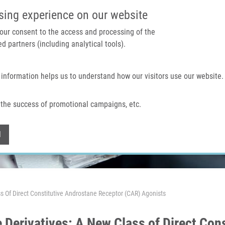
IMTM PORTÁL
PODPOŘTE V
sing experience on our website
 your consent to the access and processing of the
d partners (including analytical tools).
Domů
O nás
Technologie a služby
 information helps us to understand how our visitors use our website.
the success of promotional campaigns, etc.
Withdraw consent
l
s Of Direct Constitutive Androstane Receptor (CAR) Agonists
Derivatives: A New Class of Direct Con