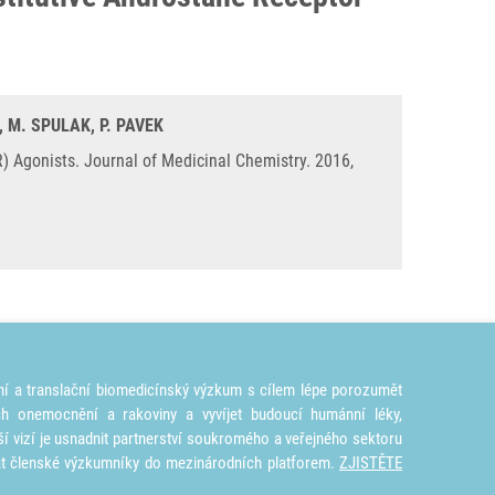
 M. SPULAK, P. PAVEK
) Agonists. Journal of Medicinal Chemistry. 2016,
ní a translační biomedicínský výzkum s cílem lépe porozumět
ích onemocnění a rakoviny a vyvíjet budoucí humánní léky,
ší vizí je usnadnit partnerství soukromého a veřejného sektoru
at členské výzkumníky do mezinárodních platforem.
ZJISTĚTE