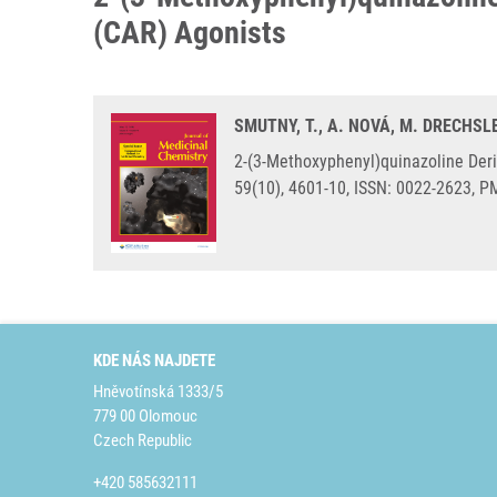
(CAR) Agonists
SMUTNY, T., A. NOVÁ, M. DRECHSL
2-(3-Methoxyphenyl)quinazoline Deri
59(10), 4601-10, ISSN: 0022-2623, P
KDE NÁS NAJDETE
Hněvotínská 1333/5
779 00 Olomouc
Czech Republic
+420 585632111