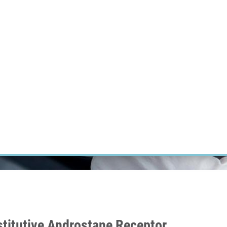
ÝZKUM RAKOVINY
INTRANET
PŘIHLÁSIT SE
CZECH
Výzkum
Kariéra
Kontakt
E-shop
stitutive Androstane Receptor