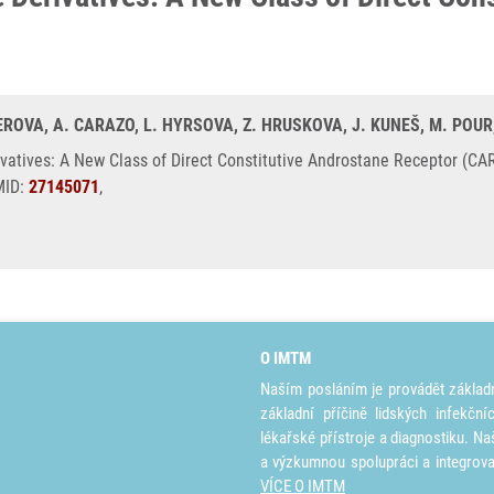
EROVA, A. CARAZO, L. HYRSOVA, Z. HRUSKOVA, J. KUNEŠ, M. POUR,
vatives: A New Class of Direct Constitutive Androstane Receptor (CAR
MID:
27145071
,
O IMTM
Naším posláním je provádět základ
základní příčině lidských infekčn
lékařské přístroje a diagnostiku. Na
a výzkumnou spolupráci a integrov
VÍCE O IMTM