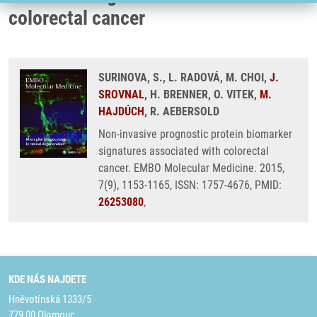
colorectal cancer
SURINOVA, S., L. RADOVÁ, M. CHOI,
J.
SROVNAL
, H. BRENNER, O. VITEK,
M.
HAJDÚCH
, R. AEBERSOLD
Non-invasive prognostic protein biomarker
signatures associated with colorectal
cancer. EMBO Molecular Medicine. 2015,
7(9), 1153-1165, ISSN: 1757-4676, PMID:
26253080
,
KDE NÁS NAJDETE
Hněvotínská 1333/5
779 00 Olomouc