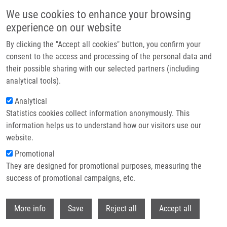
Přejít k hlavnímu obsahu
We use cookies to enhance your browsing
experience on our website
Header image
By clicking the "Accept all cookies" button, you confirm your
consent to the access and processing of the personal data and
their possible sharing with our selected partners (including
analytical tools).
Analytical
Statistics cookies collect information anonymously. This
information helps us to understand how our visitors use our
website.
Drobečková navigace
Promotional
Domů
They are designed for promotional purposes, measuring the
Non-invasive Prognostic Protein Biomarker Signatures Associated With
Colorectal Cancer
success of promotional campaigns, etc.
Withdr
Non-invasive prognostic protein
More info
Save
Reject all
Accept all
biomarker signatures associated with