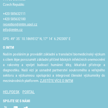
Czech Republic
+420 585632111
+420 585632180
reception@imtm.upol.cz
info@imtm.cz
GPS: 49° 35´ 10.1869512" N, 17° 14´ 6.292305" E
O IMTM
Naším posláním je provádět základní a translační biomedicínský výzkum
s cílem lépe porozumět základní příčině lidských infekčních onemocnění
a rakoviny a vyvíjet budoucí humánní léky, lékařské přístroje a
diagnostiku. Naší vizí je usnadnit partnerství soukromého a veřejného
sektoru a výzkumnou spolupráci a integrovat členské výzkumníky do
mezinárodních platforem.
ZJISTĚTE VÍCE O IMTM
HELPDESK
PORTAL
SPOJTE SE S NÁMI