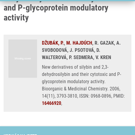
and P-glycoprotein modulatory
activity
DŽUBÁK, P.
,
M. HAJDÚCH
, R. GAZAK, A.
SVOBODOVÁ, J. PSOTOVÁ, D.
WALTEROVÁ, P. SEDMERA, V. KREN
New derivatives of silybin and 2,3-
dehydrosilybin and their cytotoxic and P-
glycoprotein modulatory activity.
Bioorganic & Medicinal Chemistry. 2006,
14(11), 3793-3810, ISSN: 0968-0896, PMID:
16466920
,