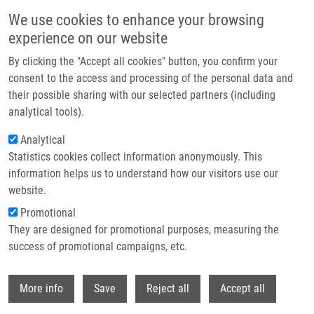
Přejít k hlavnímu obsahu
We use cookies to enhance your browsing
experience on our website
Header image
By clicking the "Accept all cookies" button, you confirm your
consent to the access and processing of the personal data and
their possible sharing with our selected partners (including
analytical tools).
Analytical
Statistics cookies collect information anonymously. This
information helps us to understand how our visitors use our
website.
Drobečková navigace
Promotional
Domů
They are designed for promotional purposes, measuring the
New Derivatives Of Silybin And 2,3-dehydrosilybin And Their Cytotoxic
And P-glycoprotein Modulatory Activity
success of promotional campaigns, etc.
Withdr
New derivatives of silybin and 2,3-
More info
Save
Reject all
Accept all
dehydrosilybin and their cytotoxic