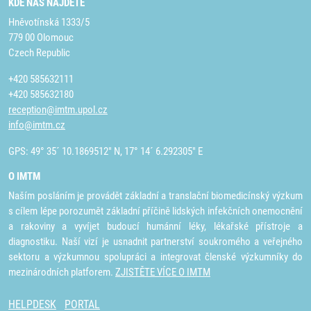
KDE NÁS NAJDETE
Hněvotínská 1333/5
779 00 Olomouc
Czech Republic
+420 585632111
+420 585632180
reception@imtm.upol.cz
info@imtm.cz
GPS: 49° 35´ 10.1869512" N, 17° 14´ 6.292305" E
O IMTM
Naším posláním je provádět základní a translační biomedicínský výzkum
s cílem lépe porozumět základní příčině lidských infekčních onemocnění
a rakoviny a vyvíjet budoucí humánní léky, lékařské přístroje a
diagnostiku. Naší vizí je usnadnit partnerství soukromého a veřejného
sektoru a výzkumnou spolupráci a integrovat členské výzkumníky do
mezinárodních platforem.
ZJISTĚTE VÍCE O IMTM
HELPDESK
PORTAL