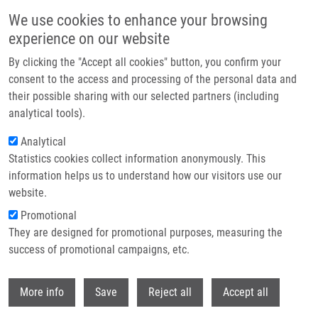
Přejít k hlavnímu obsahu
We use cookies to enhance your browsing
experience on our website
Header image
By clicking the "Accept all cookies" button, you confirm your
consent to the access and processing of the personal data and
their possible sharing with our selected partners (including
analytical tools).
Analytical
Statistics cookies collect information anonymously. This
information helps us to understand how our visitors use our
website.
Drobečková navigace
Promotional
Domů
They are designed for promotional purposes, measuring the
Correction: De Sanctis Et Al. Lck Function And Modulation: Immune
Cytotoxic Response And Tumor Treatment More Than a Simple Event.
success of promotional campaigns, etc.
Cancers 2024, 16, 2630
Withdr
More info
Save
Reject all
Accept all
Correction: De Sanctis et al. Lck