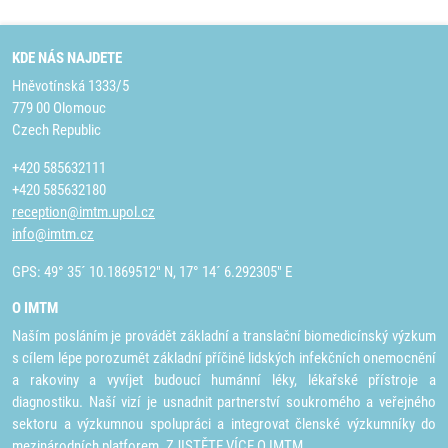
KDE NÁS NAJDETE
Hněvotínská 1333/5
779 00 Olomouc
Czech Republic
+420 585632111
+420 585632180
reception@imtm.upol.cz
info@imtm.cz
GPS: 49° 35´ 10.1869512" N, 17° 14´ 6.292305" E
O IMTM
Naším posláním je provádět základní a translační biomedicínský výzkum
s cílem lépe porozumět základní příčině lidských infekčních onemocnění
a rakoviny a vyvíjet budoucí humánní léky, lékařské přístroje a
diagnostiku. Naší vizí je usnadnit partnerství soukromého a veřejného
sektoru a výzkumnou spolupráci a integrovat členské výzkumníky do
mezinárodních platforem.
ZJISTĚTE VÍCE O IMTM