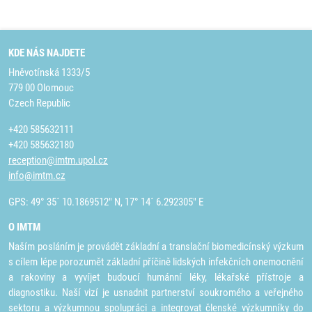
KDE NÁS NAJDETE
Hněvotínská 1333/5
779 00 Olomouc
Czech Republic
+420 585632111
+420 585632180
reception@imtm.upol.cz
info@imtm.cz
GPS: 49° 35´ 10.1869512" N, 17° 14´ 6.292305" E
O IMTM
Naším posláním je provádět základní a translační biomedicínský výzkum
s cílem lépe porozumět základní příčině lidských infekčních onemocnění
a rakoviny a vyvíjet budoucí humánní léky, lékařské přístroje a
diagnostiku. Naší vizí je usnadnit partnerství soukromého a veřejného
sektoru a výzkumnou spolupráci a integrovat členské výzkumníky do