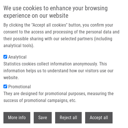
Přejít k hlavnímu obsahu
We use cookies to enhance your browsing
experience on our website
Header image
By clicking the "Accept all cookies" button, you confirm your
consent to the access and processing of the personal data and
their possible sharing with our selected partners (including
analytical tools).
Analytical
Statistics cookies collect information anonymously. This
information helps us to understand how our visitors use our
website.
Drobečková navigace
Promotional
Domů
They are designed for promotional purposes, measuring the
Citrulline As a Biomarker Of Gastrointestinal Toxicity In Patients With
Rectal Carcinoma Treated With Chemoradiation
success of promotional campaigns, etc.
Withdr
Citrulline as a biomarker of
More info
Save
Reject all
Accept all
gastrointestinal toxicity in patients