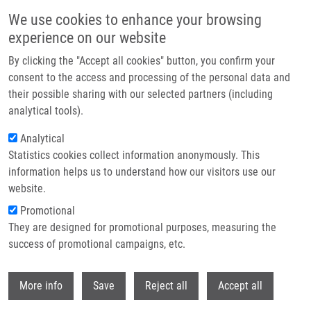
Přejít k hlavnímu obsahu
We use cookies to enhance your browsing
experience on our website
Header image
By clicking the "Accept all cookies" button, you confirm your
consent to the access and processing of the personal data and
their possible sharing with our selected partners (including
analytical tools).
Analytical
Statistics cookies collect information anonymously. This
information helps us to understand how our visitors use our
website.
Drobečková navigace
Promotional
Domů
They are designed for promotional purposes, measuring the
The Causes And Consequences Of Genetic Heterogeneity In Cancer
Evolution
success of promotional campaigns, etc.
Withdr
The causes and consequences of
More info
Save
Reject all
Accept all
genetic heterogeneity in cancer