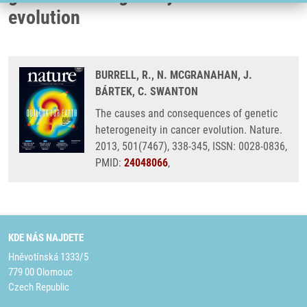
evolution
BURRELL, R., N. MCGRANAHAN, J.
BÁRTEK, C. SWANTON
The causes and consequences of genetic
heterogeneity in cancer evolution. Nature.
2013, 501(7467), 338-345, ISSN: 0028-0836,
PMID:
24048066
,
KDE NÁS NAJDETE
Hněvotínská 1333/5
779 00 Olomouc
Czech Republic