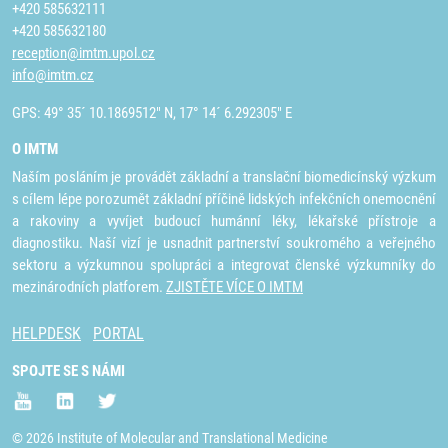
+420 585632111
+420 585632180
reception@imtm.upol.cz
info@imtm.cz
GPS: 49° 35´ 10.1869512" N, 17° 14´ 6.292305" E
O IMTM
Naším posláním je provádět základní a translační biomedicínský výzkum
s cílem lépe porozumět základní příčině lidských infekčních onemocnění
a rakoviny a vyvíjet budoucí humánní léky, lékařské přístroje a
diagnostiku. Naší vizí je usnadnit partnerství soukromého a veřejného
sektoru a výzkumnou spolupráci a integrovat členské výzkumníky do
mezinárodních platforem.
ZJISTĚTE VÍCE O IMTM
HELPDESK
PORTAL
SPOJTE SE S NÁMI
© 2026 Institute of Molecular and Translational Medicine