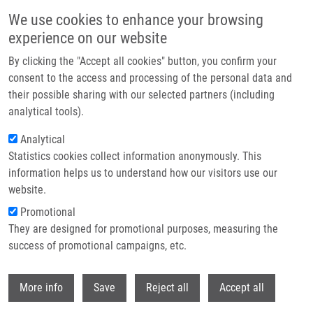
Přejít k hlavnímu obsahu
We use cookies to enhance your browsing
experience on our website
Header image
By clicking the "Accept all cookies" button, you confirm your
consent to the access and processing of the personal data and
their possible sharing with our selected partners (including
analytical tools).
Analytical
Statistics cookies collect information anonymously. This
information helps us to understand how our visitors use our
website.
Drobečková navigace
Promotional
Domů
They are designed for promotional purposes, measuring the
BODIPY-aza-indole Derivate Complex As a Selective Fluorescent Sensor
For Autolysosomes Detection
success of promotional campaigns, etc.
Withdr
BODIPY-aza-indole derivate complex
More info
Save
Reject all
Accept all
as a selective fluorescent sensor for