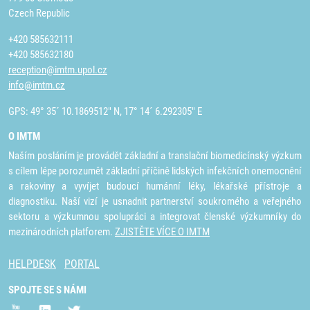
Czech Republic
+420 585632111
+420 585632180
reception@imtm.upol.cz
info@imtm.cz
GPS: 49° 35´ 10.1869512" N, 17° 14´ 6.292305" E
O IMTM
Naším posláním je provádět základní a translační biomedicínský výzkum
s cílem lépe porozumět základní příčině lidských infekčních onemocnění
a rakoviny a vyvíjet budoucí humánní léky, lékařské přístroje a
diagnostiku. Naší vizí je usnadnit partnerství soukromého a veřejného
sektoru a výzkumnou spolupráci a integrovat členské výzkumníky do
mezinárodních platforem.
ZJISTĚTE VÍCE O IMTM
HELPDESK
PORTAL
SPOJTE SE S NÁMI