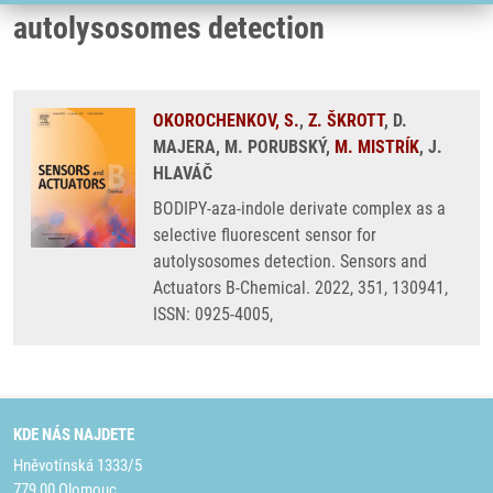
autolysosomes detection
OKOROCHENKOV, S.
,
Z. ŠKROTT
, D.
MAJERA, M. PORUBSKÝ,
M. MISTRÍK
, J.
HLAVÁČ
BODIPY-aza-indole derivate complex as a
selective fluorescent sensor for
autolysosomes detection. Sensors and
Actuators B-Chemical. 2022, 351, 130941,
ISSN: 0925-4005,
KDE NÁS NAJDETE
Hněvotínská 1333/5
779 00 Olomouc