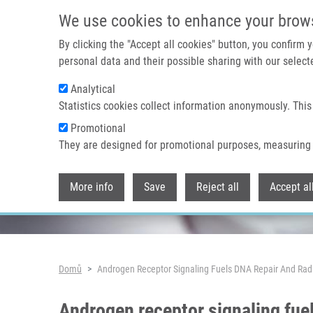
Přejít k hlavnímu obsahu
We use cookies to enhance your brow
By clicking the "Accept all cookies" button, you confirm
personal data and their possible sharing with our selecte
Analytical
Header image
Statistics cookies collect information anonymously. This
Promotional
They are designed for promotional purposes, measuring 
More info
Save
Reject all
Accept al
Drobečková navigace
Domů
Androgen Receptor Signaling Fuels DNA Repair And Radi
Androgen receptor signaling fuel