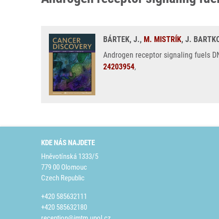
BÁRTEK, J.,
M. MISTRÍK
, J. BARTK
Androgen receptor signaling fuels DN
24203954
,
KDE NÁS NAJDETE
Hněvotínská 1333/5
779 00 Olomouc
Czech Republic
+420 585632111
+420 585632180
reception@imtm.upol.cz