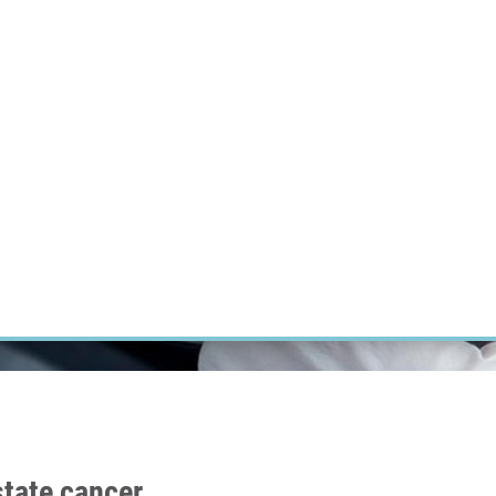
ÝZKUM RAKOVINY
INTRANET
PŘIHLÁSIT SE
CZECH
Výzkum
Kariéra
Kontakt
E-shop
state cancer