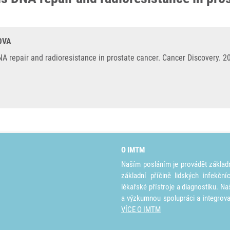
OVA
A repair and radioresistance in prostate cancer. Cancer Discovery. 2
O IMTM
Naším posláním je provádět základ
základní příčině lidských infekčn
lékařské přístroje a diagnostiku. Na
a výzkumnou spolupráci a integrov
VÍCE O IMTM