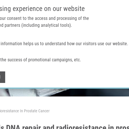
IMTM PORTÁL
PODPOŘTE V
sing experience on our website
 your consent to the access and processing of the
d partners (including analytical tools).
Domů
O nás
Technologie a služby
 information helps us to understand how our visitors use our website.
the success of promotional campaigns, etc.
Withdraw consent
l
oresistance In Prostate Cancer
s DNA repair and radioresistance in pro