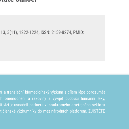
013, 3(11), 1222-1224, ISSN: 2159-8274, PMID:
ní a translační biomedicínský výzkum s cílem lépe porozumět
ích onemocnění a rakoviny a vyvíjet budoucí humánní léky,
ší vizí je usnadnit partnerství soukromého a veřejného sektoru
at členské výzkumníky do mezinárodních platforem.
ZJISTĚTE