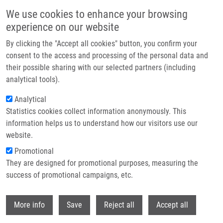
Přejít k hlavnímu obsahu
We use cookies to enhance your browsing
experience on our website
Header image
By clicking the "Accept all cookies" button, you confirm your
consent to the access and processing of the personal data and
their possible sharing with our selected partners (including
analytical tools).
Analytical
Statistics cookies collect information anonymously. This
information helps us to understand how our visitors use our
website.
Drobečková navigace
Promotional
Domů
Skyba Vilém
They are designed for promotional purposes, measuring the
success of promotional campaigns, etc.
Skyba Vilém
Withdr
More info
Save
Reject all
Accept all