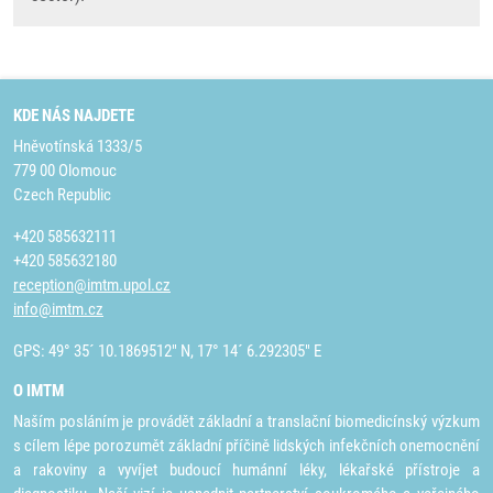
KDE NÁS NAJDETE
Hněvotínská 1333/5
779 00 Olomouc
Czech Republic
+420 585632111
+420 585632180
reception@imtm.upol.cz
info@imtm.cz
GPS: 49° 35´ 10.1869512" N, 17° 14´ 6.292305" E
O IMTM
Naším posláním je provádět základní a translační biomedicínský výzkum
s cílem lépe porozumět základní příčině lidských infekčních onemocnění
a rakoviny a vyvíjet budoucí humánní léky, lékařské přístroje a