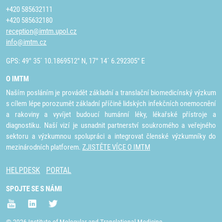
+420 585632111
+420 585632180
reception@imtm.upol.cz
info@imtm.cz
GPS: 49° 35´ 10.1869512" N, 17° 14´ 6.292305" E
O IMTM
Naším posláním je provádět základní a translační biomedicínský výzkum
s cílem lépe porozumět základní příčině lidských infekčních onemocnění
a rakoviny a vyvíjet budoucí humánní léky, lékařské přístroje a
diagnostiku. Naší vizí je usnadnit partnerství soukromého a veřejného
sektoru a výzkumnou spolupráci a integrovat členské výzkumníky do
mezinárodních platforem.
ZJISTĚTE VÍCE O IMTM
HELPDESK
PORTAL
SPOJTE SE S NÁMI