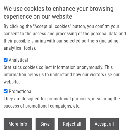
Přejít k hlavnímu obsahu
We use cookies to enhance your browsing
experience on our website
Header image
By clicking the "Accept all cookies" button, you confirm your
consent to the access and processing of the personal data and
their possible sharing with our selected partners (including
analytical tools).
Analytical
Statistics cookies collect information anonymously. This
information helps us to understand how our visitors use our
website.
Drobečková navigace
Promotional
Domů
Krupicová Kateřina
They are designed for promotional purposes, measuring the
success of promotional campaigns, etc.
Krupicová Kateřina
Withdr
More info
Save
Reject all
Accept all