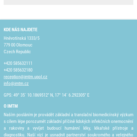
KDE NÁS NAJDETE
Hněvotínská 1333/5
779 00 Olomouc
Czech Republic
+420 585632111
+420 585632180
reception@imtm.upol.cz
info@imtm.cz
GPS: 49° 35´ 10.1869512" N, 17° 14´ 6.292305" E
O IMTM
Naším posláním je provádět základní a translační biomedicínský výzkum
s cílem lépe porozumět základní příčině lidských infekčních onemocnění
a rakoviny a vyvíjet budoucí humánní léky, lékařské přístroje a
diagnostiku. Naší vizí je usnadnit partnerství soukromého a veřejného