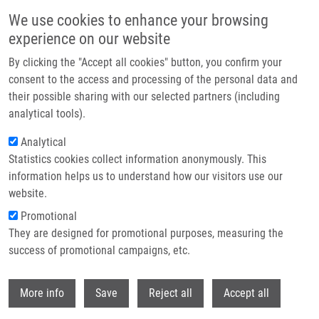
Přejít k hlavnímu obsahu
We use cookies to enhance your browsing
experience on our website
Header image
By clicking the "Accept all cookies" button, you confirm your
consent to the access and processing of the personal data and
their possible sharing with our selected partners (including
analytical tools).
Analytical
Statistics cookies collect information anonymously. This
information helps us to understand how our visitors use our
website.
Drobečková navigace
Promotional
Domů
Kejklíčková Kateřina
They are designed for promotional purposes, measuring the
success of promotional campaigns, etc.
Kejklíčková Kateřina
Withdr
More info
Save
Reject all
Accept all