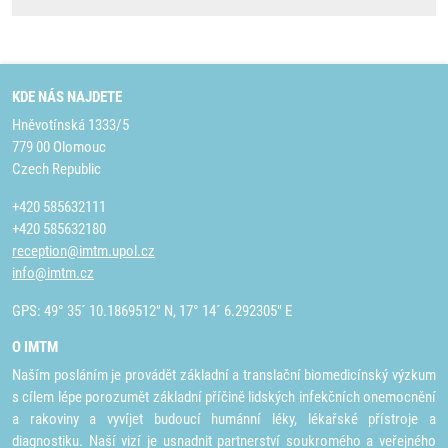
KDE NÁS NAJDETE
Hněvotínská 1333/5
779 00 Olomouc
Czech Republic
+420 585632111
+420 585632180
reception@imtm.upol.cz
info@imtm.cz
GPS: 49° 35´ 10.1869512" N, 17° 14´ 6.292305" E
O IMTM
Naším posláním je provádět základní a translační biomedicínský výzkum
s cílem lépe porozumět základní příčině lidských infekčních onemocnění
a rakoviny a vyvíjet budoucí humánní léky, lékařské přístroje a
diagnostiku. Naší vizí je usnadnit partnerství soukromého a veřejného