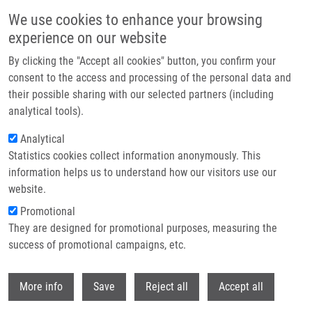
Přejít k hlavnímu obsahu
We use cookies to enhance your browsing
experience on our website
Header image
By clicking the "Accept all cookies" button, you confirm your
consent to the access and processing of the personal data and
their possible sharing with our selected partners (including
analytical tools).
Analytical
Statistics cookies collect information anonymously. This
information helps us to understand how our visitors use our
website.
Drobečková navigace
Promotional
Domů
Zabáková Dominika
They are designed for promotional purposes, measuring the
success of promotional campaigns, etc.
Zabáková Dominika
Withdr
More info
Save
Reject all
Accept all