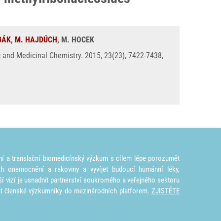
BÁK
,
M. HAJDÚCH
, M. HOCEK
ic and Medicinal Chemistry. 2015, 23(23), 7422-7438,
ní a translační biomedicínský výzkum s cílem lépe porozumět
ích onemocnění a rakoviny a vyvíjet budoucí humánní léky,
ší vizí je usnadnit partnerství soukromého a veřejného sektoru
at členské výzkumníky do mezinárodních platforem.
ZJISTĚTE