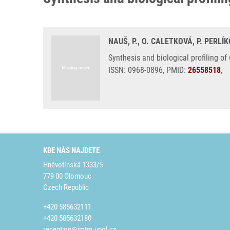
NAUŠ, P., O. CALETKOVÁ, P. PERLÍ
Synthesis and biological profiling o
ISSN: 0968-0896, PMID:
26558518
,
KDE NÁS NAJDETE
Hněvotínská 1333/5
779 00 Olomouc
Czech Republic
+420 585632111
+420 585632180
reception@imtm.upol.cz