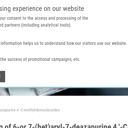
IMTM PORTÁL
PODPOŘTE V
sing experience on our website
 your consent to the access and processing of the
d partners (including analytical tools).
Domů
O nás
Technologie a služby
 information helps us to understand how our visitors use our website.
the success of promotional campaigns, etc.
Withdraw consent
l
deazapurine 4 '-C-methylribonucleosides
ng of 6-or 7-(het)aryl-7-deazapurine 4 '