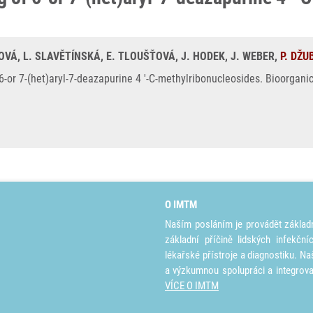
KOVÁ, L. SLAVĚTÍNSKÁ, E. TLOUŠŤOVÁ, J. HODEK, J. WEBER,
P. DŽU
f 6-or 7-(het)aryl-7-deazapurine 4 '-C-methylribonucleosides. Bioorgan
O IMTM
Naším posláním je provádět základ
základní příčině lidských infekčn
lékařské přístroje a diagnostiku. Na
a výzkumnou spolupráci a integrov
VÍCE O IMTM