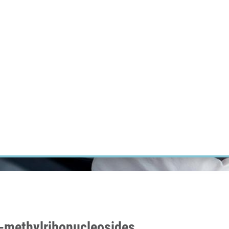
ÝZKUM RAKOVINY
INTRANET
PŘIHLÁSIT SE
CZECH
Výzkum
Kariéra
Kontakt
E-shop
-C-methylribonucleosides