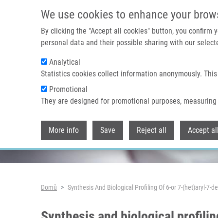
Přejít k hlavnímu obsahu
We use cookies to enhance your brow
By clicking the "Accept all cookies" button, you confirm
personal data and their possible sharing with our selecte
Analytical
Header image
Statistics cookies collect information anonymously. This
Promotional
They are designed for promotional purposes, measuring 
More info
Save
Reject all
Accept al
Drobečková navigace
Domů
Synthesis And Biological Profiling Of 6-or 7-(het)aryl-7-
Synthesis and biological profili