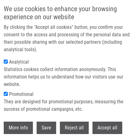
Přejít k hlavnímu obsahu
We use cookies to enhance your browsing
experience on our website
Header image
By clicking the "Accept all cookies" button, you confirm your
consent to the access and processing of the personal data and
their possible sharing with our selected partners (including
analytical tools).
Analytical
Statistics cookies collect information anonymously. This
information helps us to understand how our visitors use our
website.
Drobečková navigace
Promotional
Domů
They are designed for promotional purposes, measuring the
Solid-Phase Synthesis Of Ɤ-Lactone And 1,2-Oxazine Derivatives And
Their Efficient Chiral Analysis
success of promotional campaigns, etc.
Withdr
Solid-Phase Synthesis of ɤ-Lactone
More info
Save
Reject all
Accept all
and 1,2-Oxazine Derivatives and Their