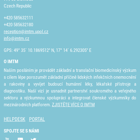
Czech Republic
+420 585632111
+420 585632180
reception@imtm.upol.cz
info@imtm.cz
GPS: 49° 35´ 10.1869512" N, 17° 14´ 6.292305" E
O IMTM
Naším posláním je provádět základní a translační biomedicínský výzkum
s cílem lépe porozumět základní příčině lidských infekčních onemocnění
a rakoviny a vyvíjet budoucí humánní léky, lékařské přístroje a
diagnostiku. Naší vizí je usnadnit partnerství soukromého a veřejného
sektoru a výzkumnou spolupráci a integrovat členské výzkumníky do
mezinárodních platforem.
ZJISTĚTE VÍCE O IMTM
HELPDESK
PORTAL
SPOJTE SE S NÁMI