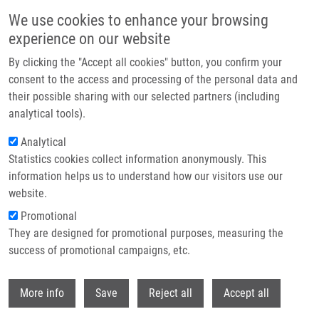
Přejít k hlavnímu obsahu
We use cookies to enhance your browsing
experience on our website
Header image
By clicking the "Accept all cookies" button, you confirm your
consent to the access and processing of the personal data and
their possible sharing with our selected partners (including
analytical tools).
Analytical
Statistics cookies collect information anonymously. This
information helps us to understand how our visitors use our
website.
Drobečková navigace
Promotional
Domů
They are designed for promotional purposes, measuring the
Graphene Oxide Nanoplatforms To Enhance Cisplatin-Based Drug
Delivery In Anticancer Therapy
success of promotional campaigns, etc.
Withdr
Graphene Oxide Nanoplatforms to
More info
Save
Reject all
Accept all
Enhance Cisplatin-Based Drug