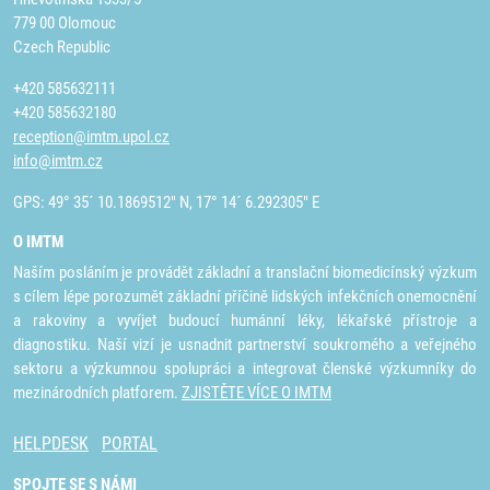
779 00 Olomouc
Czech Republic
+420 585632111
+420 585632180
reception@imtm.upol.cz
info@imtm.cz
GPS: 49° 35´ 10.1869512" N, 17° 14´ 6.292305" E
O IMTM
Naším posláním je provádět základní a translační biomedicínský výzkum
s cílem lépe porozumět základní příčině lidských infekčních onemocnění
a rakoviny a vyvíjet budoucí humánní léky, lékařské přístroje a
diagnostiku. Naší vizí je usnadnit partnerství soukromého a veřejného
sektoru a výzkumnou spolupráci a integrovat členské výzkumníky do
mezinárodních platforem.
ZJISTĚTE VÍCE O IMTM
HELPDESK
PORTAL
SPOJTE SE S NÁMI