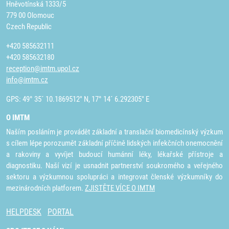
Hněvotínská 1333/5
779 00 Olomouc
Czech Republic
+420 585632111
+420 585632180
reception@imtm.upol.cz
info@imtm.cz
GPS: 49° 35´ 10.1869512" N, 17° 14´ 6.292305" E
O IMTM
Naším posláním je provádět základní a translační biomedicínský výzkum
s cílem lépe porozumět základní příčině lidských infekčních onemocnění
a rakoviny a vyvíjet budoucí humánní léky, lékařské přístroje a
diagnostiku. Naší vizí je usnadnit partnerství soukromého a veřejného
sektoru a výzkumnou spolupráci a integrovat členské výzkumníky do
mezinárodních platforem.
ZJISTĚTE VÍCE O IMTM
HELPDESK
PORTAL