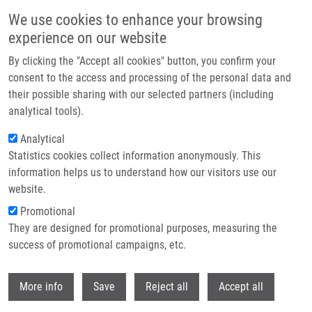
Přejít k hlavnímu obsahu
We use cookies to enhance your browsing
experience on our website
Header image
By clicking the "Accept all cookies" button, you confirm your
consent to the access and processing of the personal data and
their possible sharing with our selected partners (including
analytical tools).
Analytical
Statistics cookies collect information anonymously. This
information helps us to understand how our visitors use our
website.
Drobečková navigace
Promotional
Domů
They are designed for promotional purposes, measuring the
Direct-to-biology, Automated, Nano-scale Synthesis, And Phenotypic
Screening-enabled E3 Ligase Modulator Discovery
success of promotional campaigns, etc.
Withdr
Direct-to-biology, automated, nano-
More info
Save
Reject all
Accept all
scale synthesis, and phenotypic