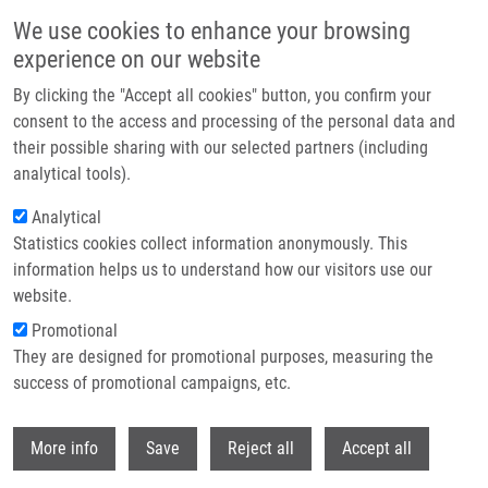
Přejít k hlavnímu obsahu
We use cookies to enhance your browsing
experience on our website
Header image
By clicking the "Accept all cookies" button, you confirm your
consent to the access and processing of the personal data and
their possible sharing with our selected partners (including
analytical tools).
Analytical
Statistics cookies collect information anonymously. This
information helps us to understand how our visitors use our
website.
Drobečková navigace
Promotional
Domů
They are designed for promotional purposes, measuring the
Cytotoxicity, Cell Uptake And Microscopic Analysis Of Titanium Dioxide
And Silver Nanoparticles In Vitro
success of promotional campaigns, etc.
Withdr
Cytotoxicity, cell uptake and
More info
Save
Reject all
Accept all
microscopic analysis of titanium