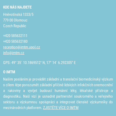
KDE NÁS NAJDETE
Hněvotínská 1333/5
779 00 Olomouc
Czech Republic
+420 585632111
+420 585632180
reception@imtm.upol.cz
info@imtm.cz
GPS: 49° 35´ 10.1869512" N, 17° 14´ 6.292305" E
O IMTM
Naším posláním je provádět základní a translační biomedicínský výzkum
s cílem lépe porozumět základní příčině lidských infekčních onemocnění
a rakoviny a vyvíjet budoucí humánní léky, lékařské přístroje a
diagnostiku. Naší vizí je usnadnit partnerství soukromého a veřejného
sektoru a výzkumnou spolupráci a integrovat členské výzkumníky do
mezinárodních platforem.
ZJISTĚTE VÍCE O IMTM