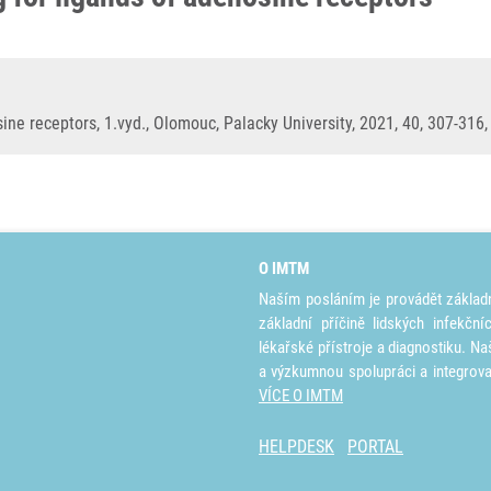
ne receptors, 1.vyd., Olomouc, Palacky University, 2021, 40, 307-316
O IMTM
Naším posláním je provádět základ
základní příčině lidských infekčn
lékařské přístroje a diagnostiku. Na
a výzkumnou spolupráci a integrov
VÍCE O IMTM
HELPDESK
PORTAL