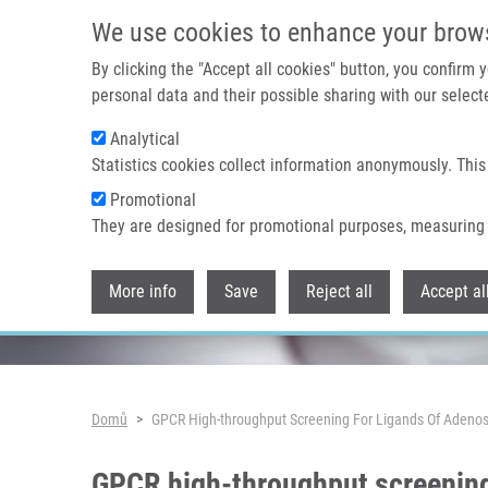
Přejít k hlavnímu obsahu
We use cookies to enhance your brow
By clicking the "Accept all cookies" button, you confirm
personal data and their possible sharing with our selecte
Analytical
Header image
Statistics cookies collect information anonymously. This
Promotional
They are designed for promotional purposes, measuring 
More info
Save
Reject all
Accept al
Drobečková navigace
Domů
GPCR High-throughput Screening For Ligands Of Adenos
GPCR high-throughput screening 