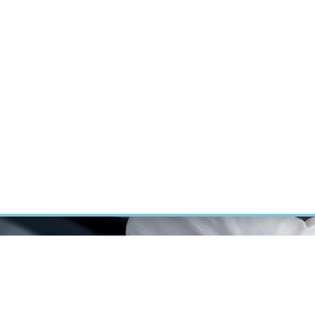
ÝZKUM RAKOVINY
INTRANET
PŘIHLÁSIT SE
CZECH
Výzkum
Kariéra
Kontakt
E-shop