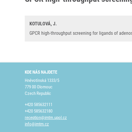
KOTULOVÁ, J.
GPCR high-throughput screening for ligands of adenosi
KDE NÁS NAJDETE
Hněvotínská 1333/5
779 00 Olomouc
Czech Republic
+420 585632111
+420 585632180
reception@imtm.upol.cz
info@imtm.cz