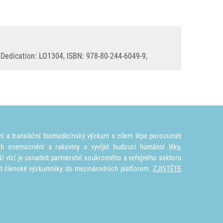
, Dedication: LO1304, ISBN: 978-80-244-6049-9,
ní a translační biomedicínský výzkum s cílem lépe porozumět
ích onemocnění a rakoviny a vyvíjet budoucí humánní léky,
ší vizí je usnadnit partnerství soukromého a veřejného sektoru
at členské výzkumníky do mezinárodních platforem.
ZJISTĚTE