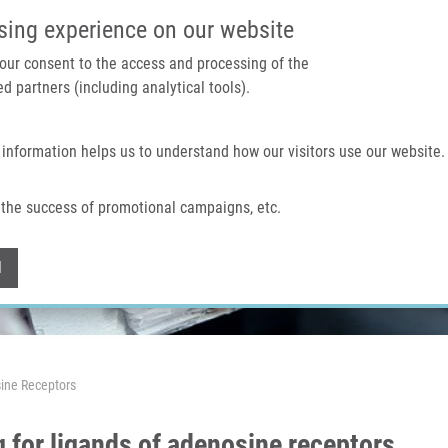
IMTM PORTÁL
PODPOŘTE V
sing experience on our website
 your consent to the access and processing of the
d partners (including analytical tools).
Domů
O nás
Technologie a služby
 information helps us to understand how our visitors use our website.
the success of promotional campaigns, etc.
Withdraw consent
l
ine Receptors
for ligands of adenosine receptors