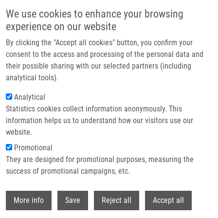
Přejít k hlavnímu obsahu
We use cookies to enhance your browsing
experience on our website
Header image
By clicking the "Accept all cookies" button, you confirm your
consent to the access and processing of the personal data and
their possible sharing with our selected partners (including
analytical tools).
Analytical
Statistics cookies collect information anonymously. This
information helps us to understand how our visitors use our
website.
Drobečková navigace
Promotional
Domů
Hladarenko Yuliia
They are designed for promotional purposes, measuring the
success of promotional campaigns, etc.
Hladarenko Yuliia
Withdr
More info
Save
Reject all
Accept all