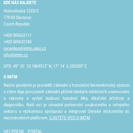
KDE NÁS NAJDETE
Hněvotínská 1333/5
779 00 Olomouc
Czech Republic
+420 585632111
+420 585632180
reception@imtm.upol.cz
info@imtm.cz
GPS: 49° 35´ 10.1869512" N, 17° 14´ 6.292305" E
O IMTM
Naším posláním je provádět základní a translační biomedicínský výzkum
s cílem lépe porozumět základní příčině lidských infekčních onemocnění
a rakoviny a vyvíjet budoucí humánní léky, lékařské přístroje a
diagnostiku. Naší vizí je usnadnit partnerství soukromého a veřejného
sektoru a výzkumnou spolupráci a integrovat členské výzkumníky do
mezinárodních platforem.
ZJISTĚTE VÍCE O IMTM
HELPDESK
PORTAL