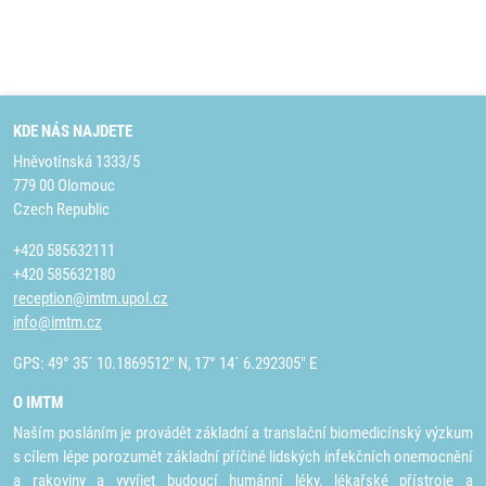
KDE NÁS NAJDETE
Hněvotínská 1333/5
779 00 Olomouc
Czech Republic
+420 585632111
+420 585632180
reception@imtm.upol.cz
info@imtm.cz
GPS: 49° 35´ 10.1869512" N, 17° 14´ 6.292305" E
O IMTM
Naším posláním je provádět základní a translační biomedicínský výzkum
s cílem lépe porozumět základní příčině lidských infekčních onemocnění
a rakoviny a vyvíjet budoucí humánní léky, lékařské přístroje a