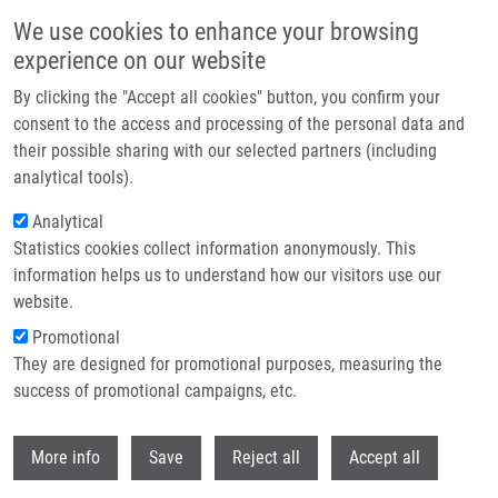
Přejít k hlavnímu obsahu
We use cookies to enhance your browsing
experience on our website
Header image
By clicking the "Accept all cookies" button, you confirm your
consent to the access and processing of the personal data and
their possible sharing with our selected partners (including
analytical tools).
Analytical
Statistics cookies collect information anonymously. This
information helps us to understand how our visitors use our
website.
Drobečková navigace
Promotional
Domů
Staff
They are designed for promotional purposes, measuring the
success of promotional campaigns, etc.
Staff
Withdr
More info
Save
Reject all
Accept all
Contacts menu